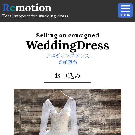
R
e
motion
Total support for wedding dress
Selling on consigned
WeddingDress
ウエディングドレス
委託販売
お申込み